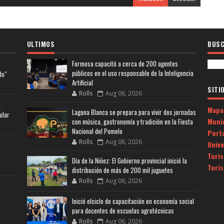
ULTIMOS
BUSC
Formosa capacitó a cerca de 200 agentes
públicos en el uso responsable de la Inteligencia
do"
Artificial
SITI
Rolls
Aug 06, 2026
l
Mapa
Laguna Blanca se prepara para vivir dos jornadas
ular
Muni
con música, gastronomía y tradición en la Fiesta
Nacional del Pomelo
Porta
Rolls
Aug 06, 2026
Univ
Turi
Día de la Niñez: El Gobierno provincial inició la
Turi
distribución de más de 200 mil juguetes
Rolls
Aug 06, 2026
Inició elciclo de capacitación en economía social
para docentes de escuelas agrotécnicas
Rolls
Aug 06, 2026