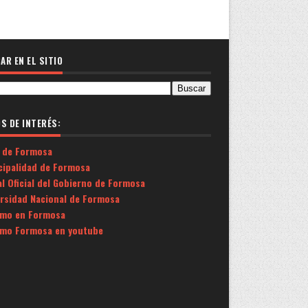
AR EN EL SITIO
OS DE INTERÉS:
 de Formosa
cipalidad de Formosa
l Oficial del Gobierno de Formosa
ersidad Nacional de Formosa
smo en Formosa
smo Formosa en youtube