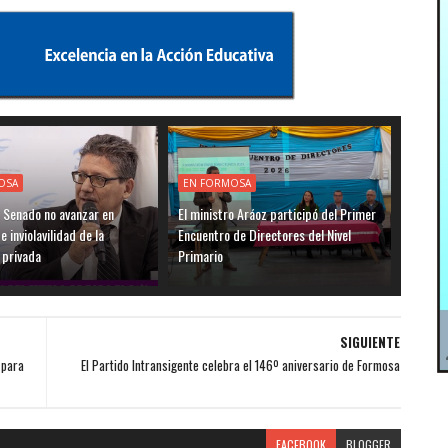
OSA
EN FORMOSA
l Senado no avanzar en
El ministro Aráoz participó del Primer
 inviolavilidad de la
Encuentro de Directores del Nivel
 privada
Primario
SIGUIENTE
 para
El Partido Intransigente celebra el 146º aniversario de Formosa
FACEBOOK
BLOGGER