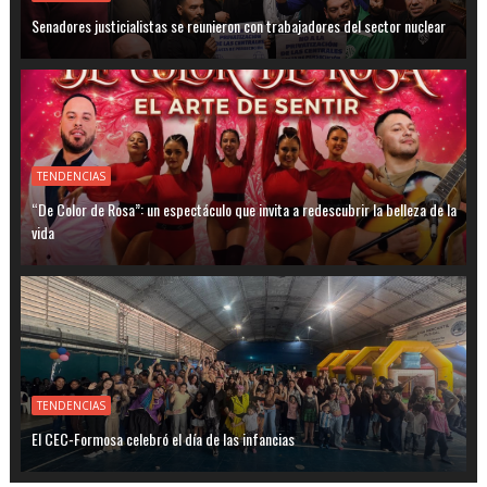
Senadores justicialistas se reunieron con trabajadores del sector nuclear
TENDENCIAS
“De Color de Rosa”: un espectáculo que invita a redescubrir la belleza de la
vida
TENDENCIAS
El CEC-Formosa celebró el día de las infancias