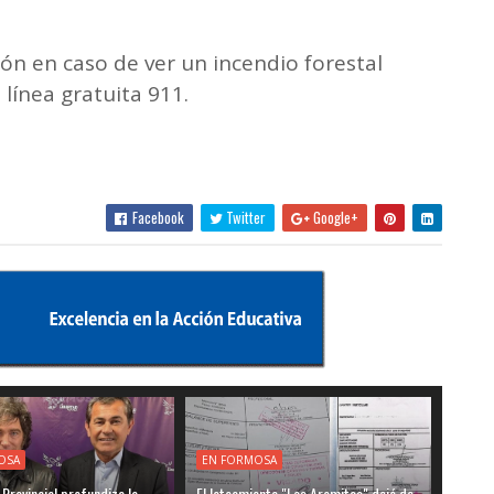
ión en caso de ver un incendio forestal
ínea gratuita 911.
Facebook
Twitter
Google+
OSA
EN FORMOSA
a Provincial profundiza la
El loteamiento "Los Aromitos" dejó de