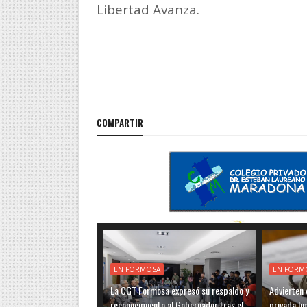
Libertad Avanza.
COMPARTIR
EN FORMOSA
EN FORM
La CGT Formosa expresó su respaldo y
Advierten q
reconocimiento al Gobernador tras el
privada li