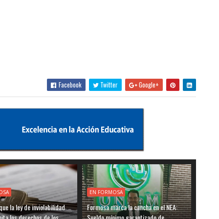
Facebook
Twitter
Google+
OSA
EN FORMOSA
ue la ley de inviolabilidad
Formosa marca la cancha en el NEA:
mita los derechos de los
Sueldo mínimo garantizado de