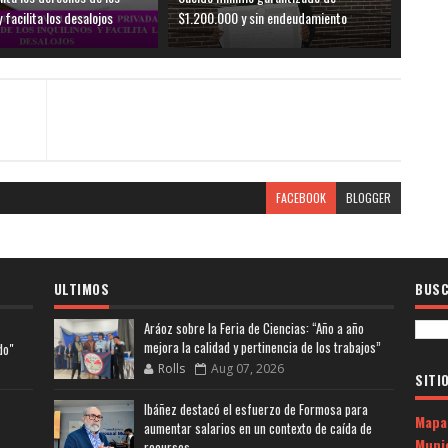
y facilita los desalojos
$1.200.000 y sin endeudamiento
FACEBOOK
BLOGGER
ULTIMOS
BUSC
Aráoz sobre la Feria de Ciencias: “Año a año
mejora la calidad y pertinencia de los trabajos”
do"
Rolls
Aug 07, 2026
SITI
Ibáñez destacó el esfuerzo de Formosa para
Mapa
aumentar salarios en un contexto de caída de
Muni
recursos