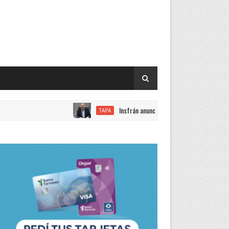
Insfrán anunció este viernes un incremento del 15 por 
TAPA