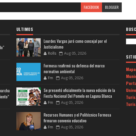
FACEBOOK
BLOGGER
ULTIMOS
BUSC
Lourdes Vargas juró como concejal por el
Justicialismo
do"
Rolls
Aug 05, 2026
SITI
Formosa reafirmó su defensa del marco
Mapa
normativo ambiental
Muni
Fm
Aug 05, 2026
Porta
Univ
Se presentó oficialmente la nueva edición de la
 marcha
Fiesta Nacional Del Pomelo en Laguna Blanca
iento”
Turi
Fm
Aug 05, 2026
Turi
Recursos Humanos y el Politécnico Formosa
firmaron convenio educativo
Fm
Aug 05, 2026