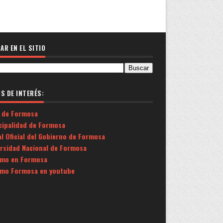
AR EN EL SITIO
OS DE INTERÉS:
 de Formosa
cipalidad de Formosa
l Oficial del Gobierno de Formosa
ersidad Nacional de Formosa
smo en Formosa
smo Formosa en youtube