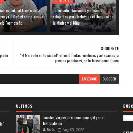
ES
GENERALES
ue reelecto al frente de la
Taller sobre lactancia y masajes
sa y ratificó el compromiso
relajantes para bebés en el Hospital de
delo Formoseño
la Madre y el Niño
SIGUIENTE
ipiado
“El Mercado en tu ciudad” ofreció frutas, verduras y artesanías, a
precios populares, en la Jurisdicción Cinco
FACEBOOK
BLOGGER
ULTIMOS
BUSC
Lourdes Vargas juró como concejal por el
Justicialismo
do"
Rolls
Aug 05, 2026
SITI