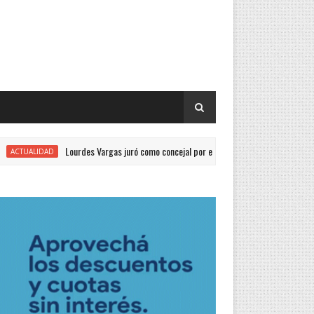
Lourdes Vargas juró como concejal por el Justicialismo
LIDAD
GENERA