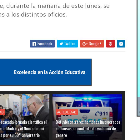
e, durante la mañana de este lunes, se
 a los distintos oficios.
Facebook
Twitter
Google+
AD
ACTUALIDAD
stacada jornada científica el
Detuvieron a tres hombres involucrados
e la Madre y el Niño culminó
en causas en contexto de violencia de
os por su 50° aniversario
género