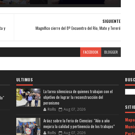
SIGUIENTE
ta y
Magnífico cierre del 8º Encuentro del Río, Mate y Tereré
FACEBOOK
BLOGGER
ULTIMOS
BUSC
La tarea silenciosa de quienes trabajan con el
objetivo de lograr la reconstrucción del
do"
peronismo
SITI
Rolls
Aug 07, 2026
Mapa
Aráoz sobre la Feria de Ciencias: “Año a año
Muni
mejora la calidad y pertinencia de los trabajos”
Porta
Rolls
Aug 07, 2026