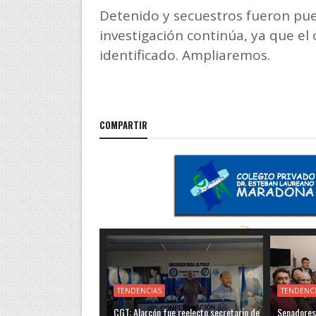
Detenido y secuestros fueron puest
investigación continúa, ya que e
identificado. Ampliaremos.
COMPARTIR
TENDENCIAS
TENDENC
CGT: Alarcón fue reelecto secretario de
Senadores 