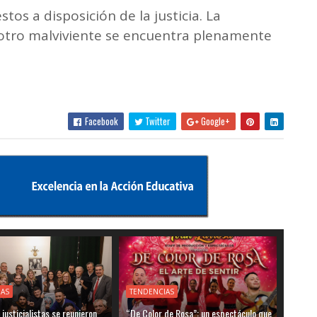
os a disposición de la justicia. La
l otro malviviente se encuentra plenamente
Facebook
Twitter
Google+
IAS
TENDENCIAS
justicialistas se reunieron
“De Color de Rosa”: un espectáculo que