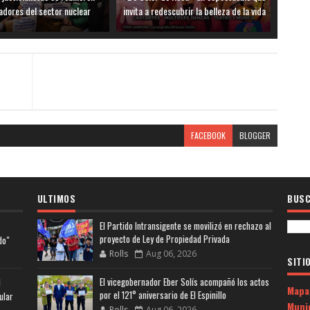
adores del sector nuclear
invita a redescubrir la belleza de la vida
FACEBOOK
BLOGGER
ULTIMOS
BUSC
El Partido Intransigente se movilizó en rechazo al
proyecto de Ley de Propiedad Privada
do"
Rolls
Aug 06, 2026
SITI
El vicegobernador Eber Solís acompañó los actos
l
Mapa
por el 121° aniversario de El Espinillo
ular
Muni
Rolls
Aug 06, 2026