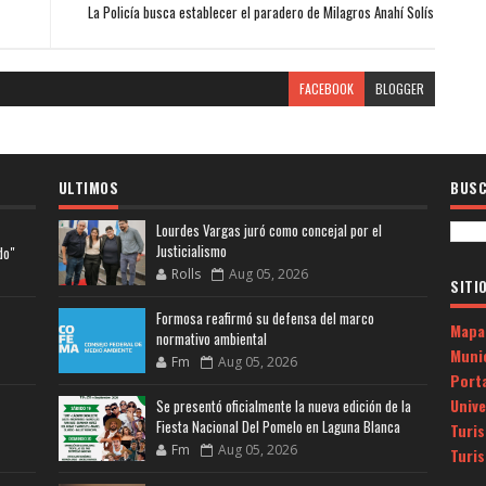
La Policía busca establecer el paradero de Milagros Anahí Solís
FACEBOOK
BLOGGER
ULTIMOS
BUSC
Lourdes Vargas juró como concejal por el
Justicialismo
do"
Rolls
Aug 05, 2026
SITI
Formosa reafirmó su defensa del marco
Mapa
normativo ambiental
Muni
Fm
Aug 05, 2026
Porta
Univ
Se presentó oficialmente la nueva edición de la
Fiesta Nacional Del Pomelo en Laguna Blanca
Turi
Fm
Aug 05, 2026
Turi