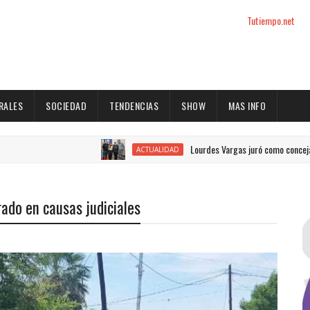
Tutiempo.net
RALES
SOCIEDAD
TENDENCIAS
SHOW
MAS INFO
Lourdes Vargas juró como concejal por el J
ACTUALIDAD
rado en causas judiciales