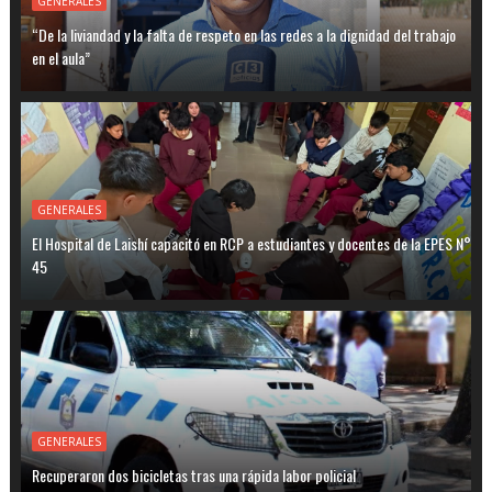
GENERALES
“De la liviandad y la falta de respeto en las redes a la dignidad del trabajo
en el aula”
GENERALES
El Hospital de Laishí capacitó en RCP a estudiantes y docentes de la EPES N°
45
GENERALES
Recuperaron dos bicicletas tras una rápida labor policial