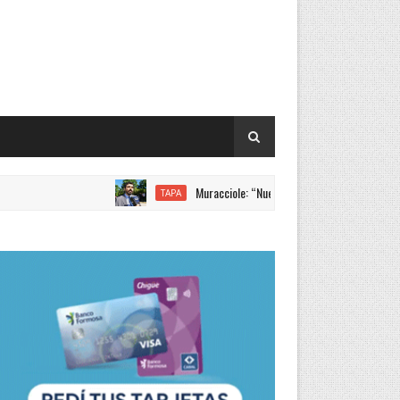
Muracciole: “Nuevamente Formosa liderando los incrementos salar
TAPA