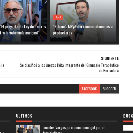
TAPA
“El proyecto de Ley de Tierras
“El Niño”: MPyA dio recomendaciones a
tra la soberanía nacional”
productores
SIGUIENTE
 la
Se clasificó a los Juegos Evita integrante del Gimnasio Terapéutico
de Herradura
FACEBOOK
BLOGGER
ULTIMOS
BUSC
Lourdes Vargas juró como concejal por el
Justicialismo