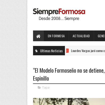
EN FORMOSA
ACTUALIDAD
GENE
Ultimas Noticias
Lourdes Vargas juró como concejal por 
ACTUALIDAD
“El Modelo Formoseño no se detiene,
Espinillo
Tapa