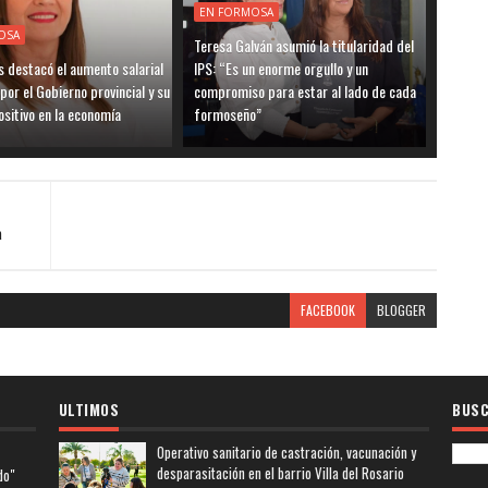
EN FORMOSA
OSA
Teresa Galván asumió la titularidad del
 destacó el aumento salarial
IPS: “Es un enorme orgullo y un
por el Gobierno provincial y su
compromiso para estar al lado de cada
sitivo en la economía
formoseño”
a
FACEBOOK
BLOGGER
ULTIMOS
BUSC
Operativo sanitario de castración, vacunación y
desparasitación en el barrio Villa del Rosario
do"