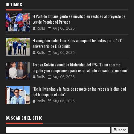
ULTIMOS
El Partido Intransigente se movilizó en rechazo al proyecto de
Ley de Propiedad Privada
Rolls
Aug 06, 2026
El vicegobernador Eber Solís acompañó los actos por el 121°
aniversario de El Espinillo
Rolls
Aug 06, 2026
Teresa Galván asumió la titularidad del IPS: “Es un enorme
orgullo y un compromiso para estar al lado de cada formoseño”
Rolls
Aug 06, 2026
“De la liviandad y la falta de respeto en las redes a la dignidad
del trabajo en el aula”
Rolls
Aug 06, 2026
BUSCAR EN EL SITIO