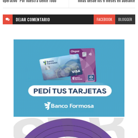
operativo “Por nuestra Gente Todo”
niñas desde los 6 meses en adelante
DEJAR
COMENTARIO
FACEBOOK
BLOGGER