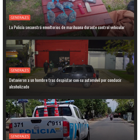
GENERALES
La Policía secuestró envoltorios de marihuana durante control vehicular
GENERALES
Detuvieron a un hombre tras despistar con su automóvil por conducir
alcoholizado
GENERALES