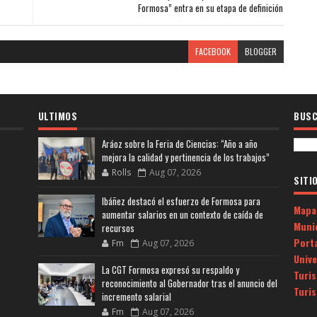
Formosa” entra en su etapa de definición
FACEBOOK
BLOGGER
ULTIMOS
BUSC
Aráoz sobre la Feria de Ciencias: “Año a año
mejora la calidad y pertinencia de los trabajos”
Rolls
Aug 07, 2026
SITI
Ibáñez destacó el esfuerzo de Formosa para
Mapa
aumentar salarios en un contexto de caída de
Muni
recursos
Porta
Fm
Aug 07, 2026
Univ
La CGT Formosa expresó su respaldo y
Turi
reconocimiento al Gobernador tras el anuncio del
Turi
incremento salarial
Fm
Aug 07, 2026