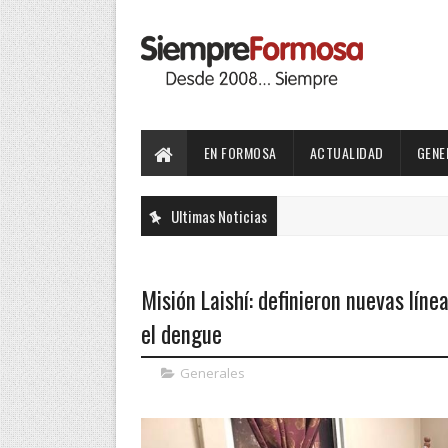
EN FORMOSA
ACTUALIDAD
GENE
Ultimas Noticias
Misión Laishí: definieron nuevas lín
el dengue
Generales