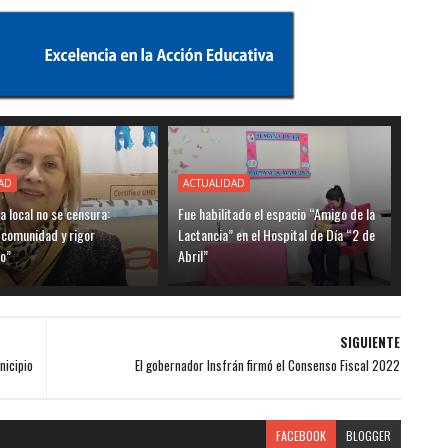
AD
ACTUALIDAD
ia local no se censura:
Fue habilitado el espacio “Amigo de la
 comunidad y rigor
Lactancia” en el Hospital de Día “2 de
o”
Abril”
SIGUIENTE
nicipio
El gobernador Insfrán firmó el Consenso Fiscal 2022
FACEBOOK
BLOGGER