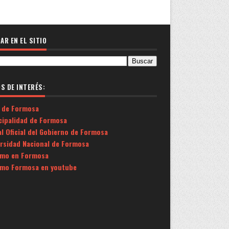
AR EN EL SITIO
OS DE INTERÉS:
 de Formosa
cipalidad de Formosa
l Oficial del Gobierno de Formosa
ersidad Nacional de Formosa
smo en Formosa
smo Formosa en youtube