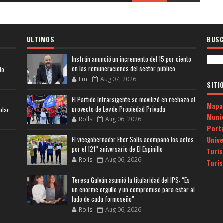
ULTIMOS
BUSC
Insfrán anunció un incremento del 15 por ciento
en las remuneraciones del sector público
do"
Fm
Aug 07, 2026
SITI
El Partido Intransigente se movilizó en rechazo al
l
Mapa
proyecto de Ley de Propiedad Privada
ular
Muni
Rolls
Aug 06, 2026
Porta
Univ
El vicegobernador Eber Solís acompañó los actos
por el 121° aniversario de El Espinillo
Turi
Rolls
Aug 06, 2026
Turi
Teresa Galván asumió la titularidad del IPS: “Es
un enorme orgullo y un compromiso para estar al
lado de cada formoseño”
Rolls
Aug 06, 2026