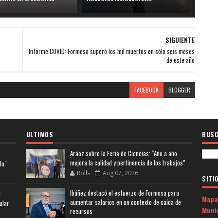
SIGUIENTE
Informe COVID: Formosa superó los mil muertos en sólo seis meses
de este año
FACEBOOK
BLOGGER
ULTIMOS
BUSC
Aráoz sobre la Feria de Ciencias: “Año a año
mejora la calidad y pertinencia de los trabajos”
do"
Rolls
Aug 07, 2026
SITI
Ibáñez destacó el esfuerzo de Formosa para
l
Mapa
aumentar salarios en un contexto de caída de
ular
Muni
recursos