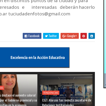
 en distintos puntos de la ciudad y para
teresados
e
interesadas
deberán
hacerlo
.ar tuciudadenfotos@gmail.com
Facebook
Twitter
Google+
IAS
TENDENCIAS
 destacó el aumento salarial
por el Gobierno provincial y su
CGT: Alarcón fue reelecto secretario de
sitivo en la economía
Relaciones Institucionales