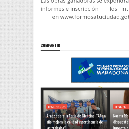
Las obras ganadoras se expondrán
informes e inscripción
los
in
en www.formosatuciudad.gob
COMPARTIR
TENDENCIAS
TENDENC
Aráoz sobre la Feria de Ciencias: “Año a
Norma Ríos
año mejora la calidad y pertinencia de
dispuesto 
los trabajos”
impacto po