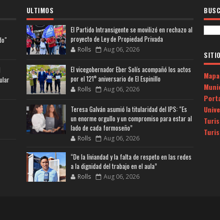
ULTIMOS
BUSC
El Partido Intransigente se movilizó en rechazo al
proyecto de Ley de Propiedad Privada
do"
Rolls
Aug 06, 2026
SITI
El vicegobernador Eber Solís acompañó los actos
l
Mapa
por el 121° aniversario de El Espinillo
ular
Muni
Rolls
Aug 06, 2026
Porta
Univ
Teresa Galván asumió la titularidad del IPS: “Es
un enorme orgullo y un compromiso para estar al
Turi
lado de cada formoseño”
Turi
Rolls
Aug 06, 2026
“De la liviandad y la falta de respeto en las redes
a la dignidad del trabajo en el aula”
Rolls
Aug 06, 2026