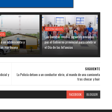
DESTACADOS
DOS
Las Lomitas recibió juguetes enviados
 a un adolescente y
por el Gobierno provincial para celebrar
ron marihuana
el Día de las Infancias
SIGUIENTE
dicial y
La Policía detuvo a un conductor ebrio, al mando de una camioneta
tras chocar y huir
FACEBOOK
BLOGGER