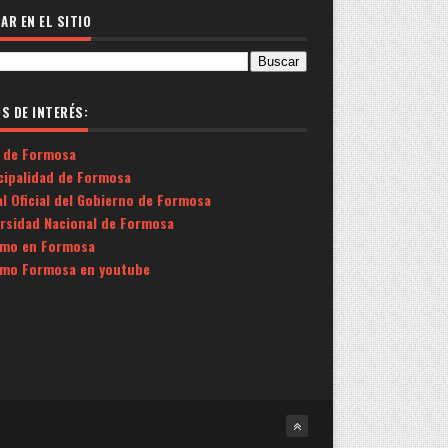
AR EN EL SITIO
OS DE INTERÉS:
 de Formosa
cipalidad de Formosa
l Oficial del Gobierno de Formosa
ersidad Nacional de Formosa
smo en Formosa
smo Formosa en youtube