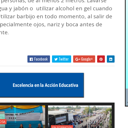
e personas, de al menos 2 metros. Lavarse
a y jabón o utilizar alcohol en gel cuando
tilizar barbijo en todo momento, al salir de
especialmente ojos, nariz y boca antes de
nte.
Facebook
Twitter
Google+
OSA
EN FORMOSA