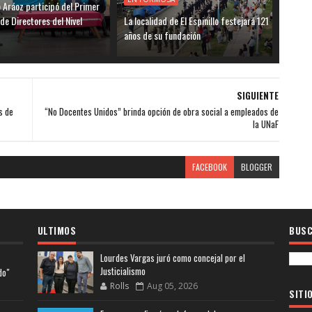
o Aráoz participó del Primer
de Directores del Nivel
La localidad de El Espinillo festejará 121
años de su fundación
SIGUIENTE
s de
“No Docentes Unidos” brinda opción de obra social a empleados de
la UNaF
FACEBOOK
BLOGGER
ULTIMOS
BUSC
Lourdes Vargas juró como concejal por el
Justicialismo
do"
Rolls
Aug 05, 2026
SITI