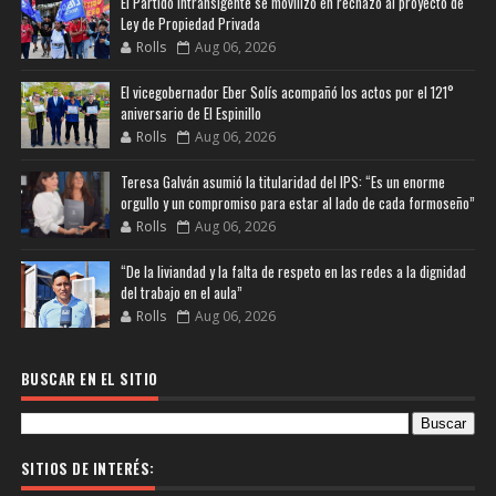
El Partido Intransigente se movilizó en rechazo al proyecto de
Ley de Propiedad Privada
Rolls
Aug 06, 2026
El vicegobernador Eber Solís acompañó los actos por el 121°
aniversario de El Espinillo
Rolls
Aug 06, 2026
Teresa Galván asumió la titularidad del IPS: “Es un enorme
orgullo y un compromiso para estar al lado de cada formoseño”
Rolls
Aug 06, 2026
“De la liviandad y la falta de respeto en las redes a la dignidad
del trabajo en el aula”
Rolls
Aug 06, 2026
BUSCAR EN EL SITIO
SITIOS DE INTERÉS: