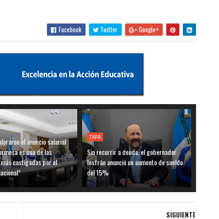
Facebook
Twitter
Google+
TAPA
loraron el anuncio salarial
ormosa es una de las
Sin recurrir a deuda, el gobernador
 más castigadas por el
Insfrán anunció un aumento de sueldo
acional”
del 15%
SIGUIENTE