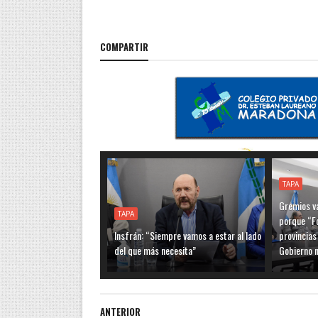
COMPARTIR
TAPA
Gremios va
TAPA
porque “F
Insfrán: “Siempre vamos a estar al lado
provincias
del que más necesita”
Gobierno n
ANTERIOR