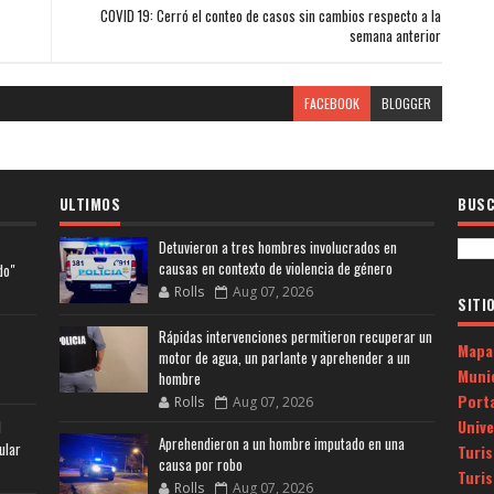
COVID 19: Cerró el conteo de casos sin cambios respecto a la
semana anterior
FACEBOOK
BLOGGER
ULTIMOS
BUSC
Detuvieron a tres hombres involucrados en
causas en contexto de violencia de género
do"
Rolls
Aug 07, 2026
SITI
Rápidas intervenciones permitieron recuperar un
Mapa
motor de agua, un parlante y aprehender a un
Muni
hombre
Porta
Rolls
Aug 07, 2026
Univ
l
Aprehendieron a un hombre imputado en una
ular
Turi
causa por robo
Turi
Rolls
Aug 07, 2026