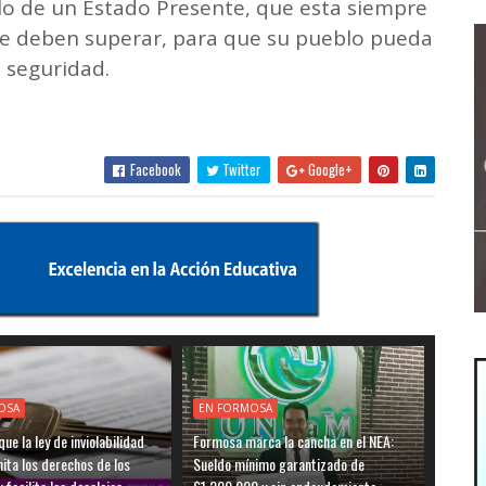
o de un Estado Presente, que esta siempre
 se deben superar, para que su pueblo pueda
n seguridad.
Facebook
Twitter
Google+
OSA
EN FORMOSA
ue la ley de inviolabilidad
Formosa marca la cancha en el NEA:
mita los derechos de los
Sueldo mínimo garantizado de