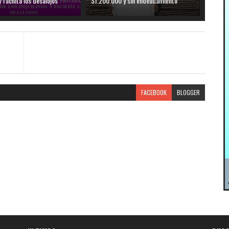
y facilita los desalojos
$1.200.000 y sin endeudamiento
FACEBOOK
BLOGGER