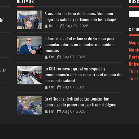
ULTIMOS
BUSC
Aráoz sobre la Feria de Ciencias: “Año a año
mejora la calidad y pertinencia de los trabajos”
do"
Rolls
Aug 07, 2026
SITI
Ibáñez destacó el esfuerzo de Formosa para
Mapa
aumentar salarios en un contexto de caída de
Muni
recursos
Porta
Fm
Aug 07, 2026
Univ
l
La CGT Formosa expresó su respaldo y
ular
Turi
reconocimiento al Gobernador tras el anuncio del
Turi
incremento salarial
Fm
Aug 07, 2026
En el Hospital distrital de Las Lomitas fue
concretada la primera cirugía traumatológica
Fm
Aug 07, 2026