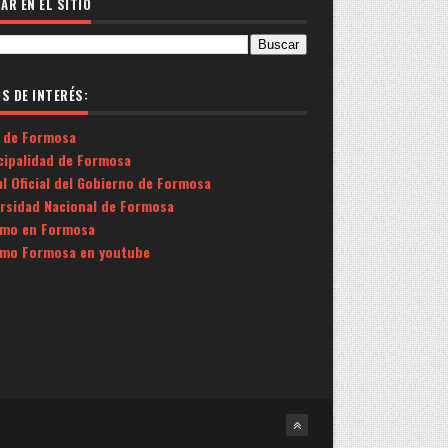
AR EN EL SITIO
OS DE INTERÉS:
 de Formosa
cipalidad de Formosa
l Oficial del Gobierno de Formosa
ersidad Nacional de Formosa
smo en Formosa
smo Formosa en youtube