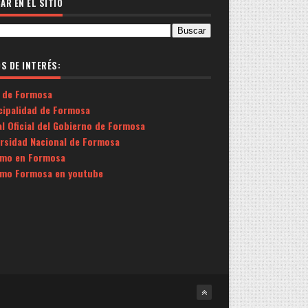
AR EN EL SITIO
OS DE INTERÉS:
 de Formosa
cipalidad de Formosa
l Oficial del Gobierno de Formosa
ersidad Nacional de Formosa
smo en Formosa
smo Formosa en youtube