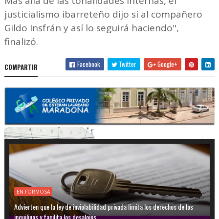
Más allá de las tonalidades internas, el
justicialismo ibarreteño dijo sí al compañero
Gildo Insfrán y así lo seguirá haciendo",
finalizó.
Facebook
Twitter
Google+
COMPARTIR
EN FORMOSA
Advierten que la ley de inviolabilidad privada limita los derechos de los
inquilinos y facilita los desalojos