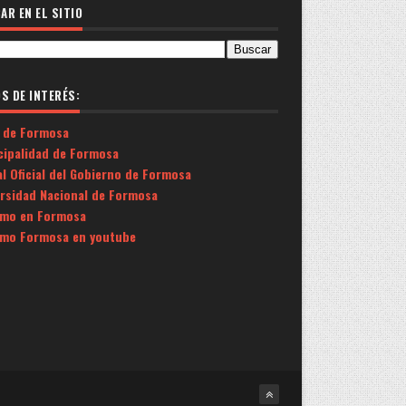
AR EN EL SITIO
OS DE INTERÉS:
 de Formosa
cipalidad de Formosa
l Oficial del Gobierno de Formosa
ersidad Nacional de Formosa
smo en Formosa
smo Formosa en youtube