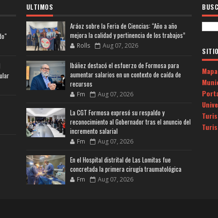
ULTIMOS
BUSC
Aráoz sobre la Feria de Ciencias: “Año a año
mejora la calidad y pertinencia de los trabajos”
do"
Rolls
Aug 07, 2026
SITI
Ibáñez destacó el esfuerzo de Formosa para
l
Mapa
aumentar salarios en un contexto de caída de
ular
Muni
recursos
Porta
Fm
Aug 07, 2026
Univ
La CGT Formosa expresó su respaldo y
Turi
reconocimiento al Gobernador tras el anuncio del
Turi
incremento salarial
Fm
Aug 07, 2026
En el Hospital distrital de Las Lomitas fue
concretada la primera cirugía traumatológica
Fm
Aug 07, 2026