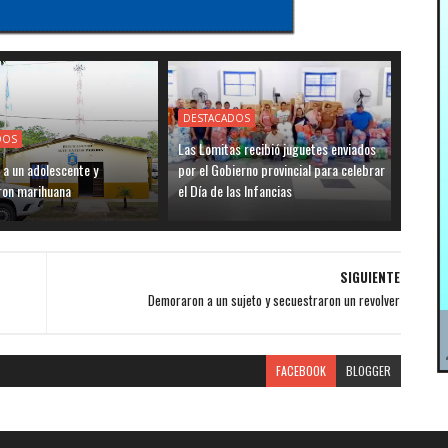
DESTACADOS
DOS
Las Lomitas recibió juguetes enviados
 a un adolescente y
por el Gobierno provincial para celebrar
ron marihuana
el Día de las Infancias
SIGUIENTE
Demoraron a un sujeto y secuestraron un revolver
FACEBOOK
BLOGGER