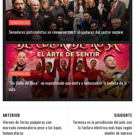
TENDENCIAS
Senadores justicialistas se reunieron con trabajadores del sector nuclear
TENDENCIAS
“De Color de Rosa”: un espectáculo que invita a redescubrir la belleza de la
vida
ANTERIOR
SIGUIENTE
Viernes de ferias paipperas con
Formosa es la jurisdicción del país con
marcada convocatoria pese a las bajas
la factura eléctrica más baja según
temperaturas
niveles de ingreso