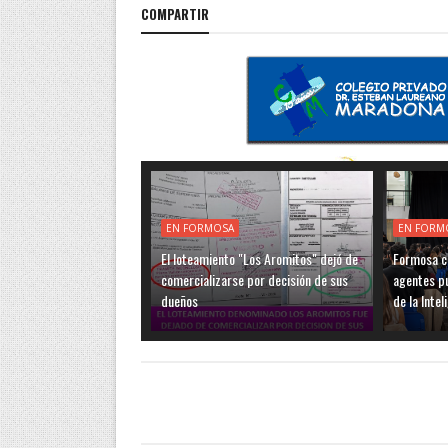
COMPARTIR
EN FORMOSA
EN FORM
El loteamiento "Los Aromitos" dejó de
Formosa c
comercializarse por decisión de sus
agentes pú
dueños
de la Intel