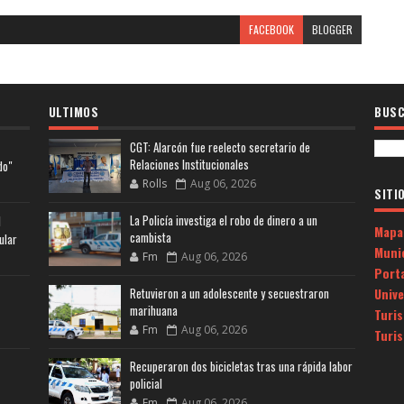
FACEBOOK
BLOGGER
ULTIMOS
BUSC
CGT: Alarcón fue reelecto secretario de
Relaciones Institucionales
do"
Rolls
Aug 06, 2026
SITI
La Policía investiga el robo de dinero a un
l
Mapa
cambista
ular
Muni
Fm
Aug 06, 2026
Porta
Univ
Retuvieron a un adolescente y secuestraron
marihuana
Turi
Fm
Aug 06, 2026
Turi
Recuperaron dos bicicletas tras una rápida labor
policial
Fm
Aug 06, 2026