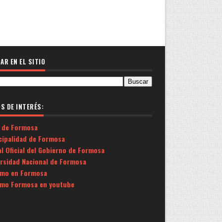
AR EN EL SITIO
OS DE INTERÉS:
 de Formosa
cipalidad de Formosa
l Oficial del Gobierno de Formosa
ersidad Nacional de Formosa
smo en Formosa
smo Formosa en youtube