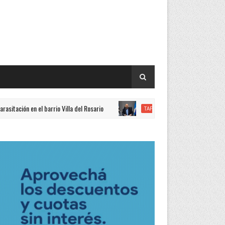
n el barrio Villa del Rosario
Sin recurrir a deuda, el gobernad
TAPA