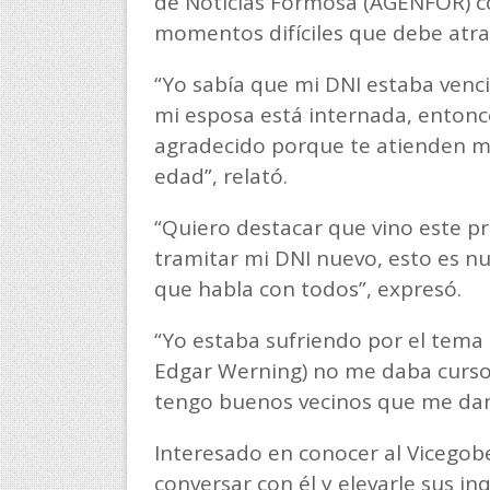
de Noticias Formosa (AGENFOR) có
momentos difíciles que debe atra
“Yo sabía que mi DNI estaba venc
mi esposa está internada, entonc
agradecido porque te atienden mu
edad”, relató.
“Quiero destacar que vino este p
tramitar mi DNI nuevo, esto es n
que habla con todos”, expresó.
“Yo estaba sufriendo por el tema 
Edgar Werning) no me daba curso,
tengo buenos vecinos que me dan
Interesado en conocer al Vicegob
conversar con él y elevarle sus in