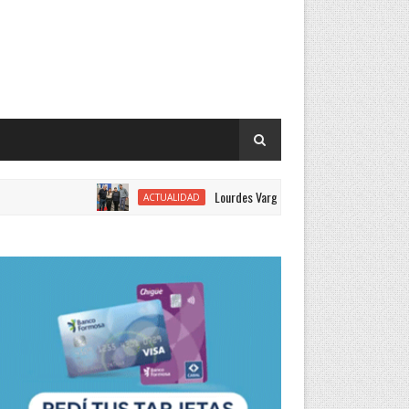
Lourdes Vargas juró como concejal por el Justicial
ACTUALIDAD