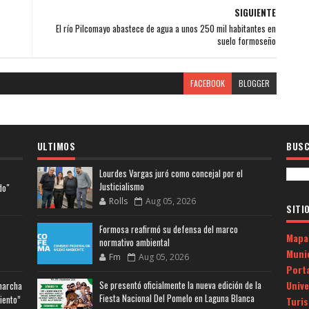
SIGUIENTE
El río Pilcomayo abastece de agua a unos 250 mil habitantes en
suelo formoseño
FACEBOOK
BLOGGER
ULTIMOS
BUSC
Lourdes Vargas juró como concejal por el
Justicialismo
do"
Rolls
Aug 05, 2026
SITI
Formosa reafirmó su defensa del marco
Mapa
normativo ambiental
Muni
Fm
Aug 05, 2026
Porta
Univ
Se presentó oficialmente la nueva edición de la
 marcha
Fiesta Nacional Del Pomelo en Laguna Blanca
iento”
Turi