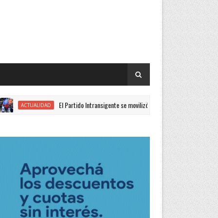
El Partido Intransigente se movilizó en rechazo al proyecto de Ley de Prop
UALIDAD