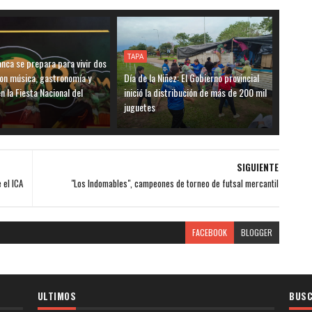
TAPA
nca se prepara para vivir dos
on música, gastronomía y
Día de la Niñez: El Gobierno provincial
n la Fiesta Nacional del
inició la distribución de más de 200 mil
juguetes
SIGUIENTE
 el ICA
"Los Indomables", campeones de torneo de futsal mercantil
FACEBOOK
BLOGGER
ULTIMOS
BUSC