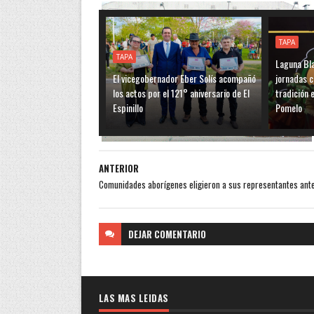
TAPA
TAPA
Laguna Bla
El vicegobernador Eber Solís acompañó
jornadas c
los actos por el 121° aniversario de El
tradición e
Espinillo
Pomelo
ANTERIOR
Comunidades aborígenes eligieron a sus representantes ante
DEJAR
COMENTARIO
LAS MAS LEIDAS