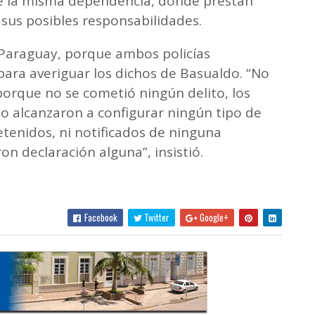
 de la misma dependencia, donde prestan
r sus posibles responsabilidades.
 Paraguay, porque ambos policías
ra averiguar los dichos de Basualdo. “No
orque no se cometió ningún delito, los
 alcanzaron a configurar ningún tipo de
etenidos, ni notificados de ninguna
 declaración alguna”, insistió.
Facebook
Twitter
Google+