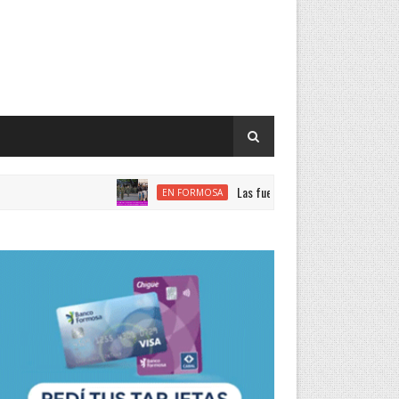
Las fuerzas de seguridad nacional encabezan e
EN FORMOSA