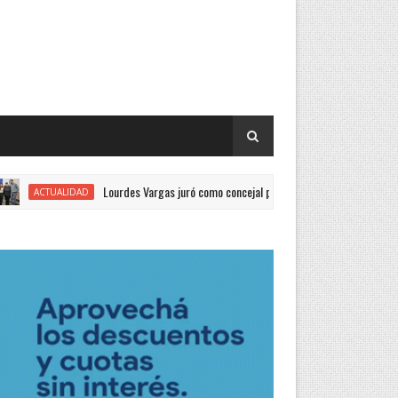
Lourdes Vargas juró como concejal por el Justicialismo
LIDAD
GENER