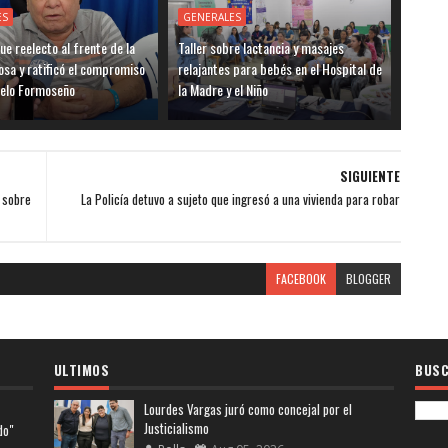
ES
GENERALES
ue reelecto al frente de la
Taller sobre lactancia y masajes
sa y ratificó el compromiso
relajantes para bebés en el Hospital de
delo Formoseño
la Madre y el Niño
SIGUIENTE
 sobre
La Policía detuvo a sujeto que ingresó a una vivienda para robar
FACEBOOK
BLOGGER
ULTIMOS
BUSC
Lourdes Vargas juró como concejal por el
Justicialismo
do"