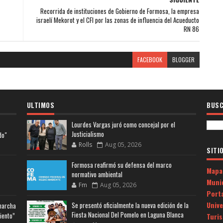
Recorrida de instituciones de Gobierno de Formosa, la empresa
israelí Mekorot y el CFI por las zonas de influencia del Acueducto
RN 86
FACEBOOK
BLOGGER
ULTIMOS
BUSC
Lourdes Vargas juró como concejal por el
Justicialismo
do"
Rolls
Aug 05, 2026
SITI
Formosa reafirmó su defensa del marco
Mapa
normativo ambiental
Muni
Fm
Aug 05, 2026
Porta
Univ
Se presentó oficialmente la nueva edición de la
 marcha
Fiesta Nacional Del Pomelo en Laguna Blanca
iento”
Turi