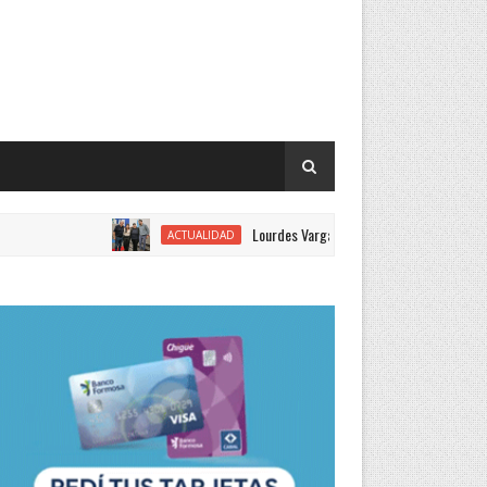
Lourdes Vargas juró como concejal por el Justicial
ACTUALIDAD