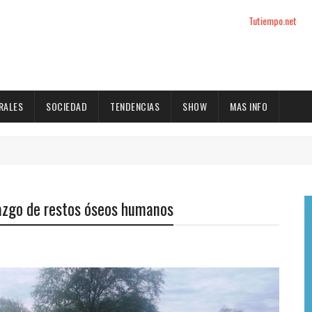
Tutiempo.net
RALES
SOCIEDAD
TENDENCIAS
SHOW
MAS INFO
llazgo de restos óseos humanos