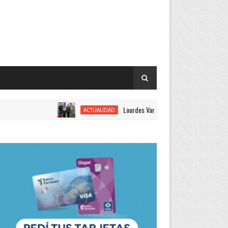
Lourdes Vargas juró como concejal por el Justici
ACTUALIDAD