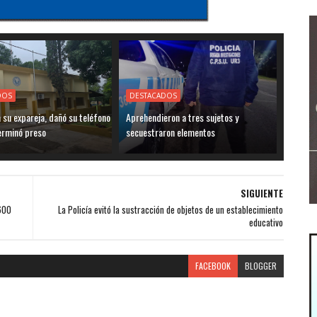
DOS
DESTACADOS
su expareja, dañó su teléfono
Aprehendieron a tres sujetos y
terminó preso
secuestraron elementos
SIGUIENTE
 600
La Policía evitó la sustracción de objetos de un establecimiento
educativo
FACEBOOK
BLOGGER