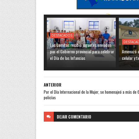
DESTACADOS
DESTACA
Las Lomitas recibió juguetes enviados
por el Gobierno provincial para celebrar
Amenazó a 
el Día de las Infancias
celular y 
ANTERIOR
Por el Día Internacional de la Mujer, se homenajeó a más de
policías
DEJAR
COMENTARIO