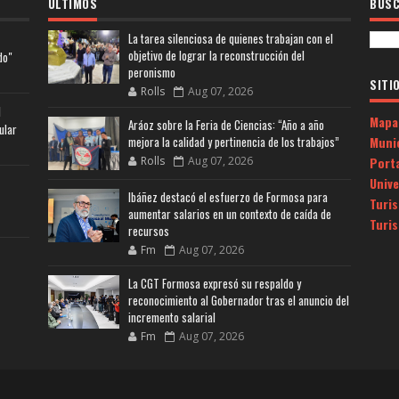
ULTIMOS
BUSC
La tarea silenciosa de quienes trabajan con el
objetivo de lograr la reconstrucción del
do"
peronismo
SITI
Rolls
Aug 07, 2026
l
Mapa
Aráoz sobre la Feria de Ciencias: “Año a año
ular
Muni
mejora la calidad y pertinencia de los trabajos”
Porta
Rolls
Aug 07, 2026
Univ
Ibáñez destacó el esfuerzo de Formosa para
Turi
aumentar salarios en un contexto de caída de
Turi
recursos
Fm
Aug 07, 2026
La CGT Formosa expresó su respaldo y
reconocimiento al Gobernador tras el anuncio del
incremento salarial
Fm
Aug 07, 2026