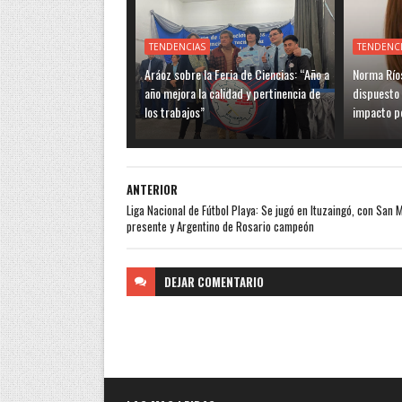
TENDENCIAS
TENDENC
Aráoz sobre la Feria de Ciencias: “Año a
Norma Ríos
año mejora la calidad y pertinencia de
dispuesto 
los trabajos”
impacto po
ANTERIOR
Liga Nacional de Fútbol Playa: Se jugó en Ituzaingó, con San 
presente y Argentino de Rosario campeón
DEJAR
COMENTARIO