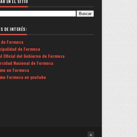
AR EN EL SITIO
OS DE INTERÉS:
 de Formosa
cipalidad de Formosa
l Oficial del Gobierno de Formosa
ersidad Nacional de Formosa
smo en Formosa
smo Formosa en youtube