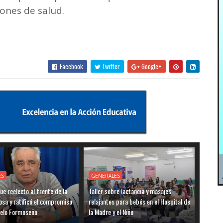
iones de salud.
Facebook
Twitter
Google+
ES
GENERALES
ue reelecto al frente de la
Taller sobre lactancia y masajes
sa y ratificó el compromiso
relajantes para bebés en el Hospital de
delo Formoseño
la Madre y el Niño