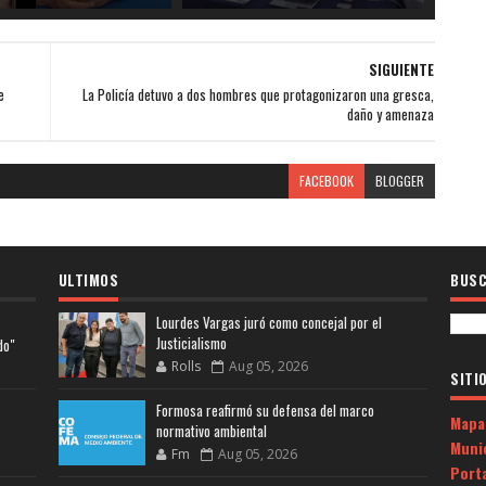
SIGUIENTE
e
La Policía detuvo a dos hombres que protagonizaron una gresca,
daño y amenaza
FACEBOOK
BLOGGER
ULTIMOS
BUSC
Lourdes Vargas juró como concejal por el
Justicialismo
do"
Rolls
Aug 05, 2026
SITI
Formosa reafirmó su defensa del marco
Mapa
normativo ambiental
Muni
Fm
Aug 05, 2026
Porta