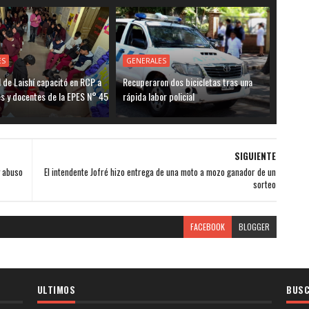
ES
GENERALES
l de Laishí capacitó en RCP a
Recuperaron dos bicicletas tras una
s y docentes de la EPES N° 45
rápida labor policial
SIGUIENTE
y abuso
El intendente Jofré hizo entrega de una moto a mozo ganador de un
sorteo
FACEBOOK
BLOGGER
ULTIMOS
BUSC