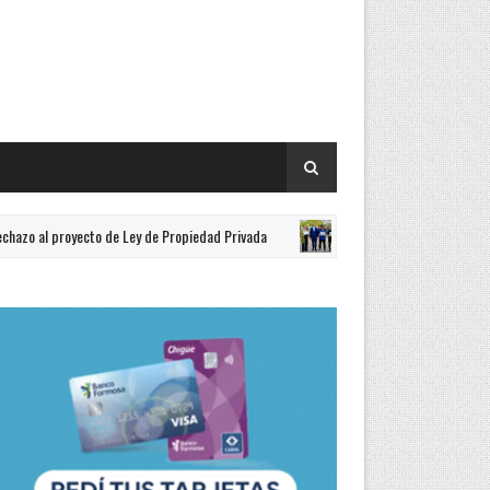
oyecto de Ley de Propiedad Privada
El vicegobernador Eber Solís 
TAPA