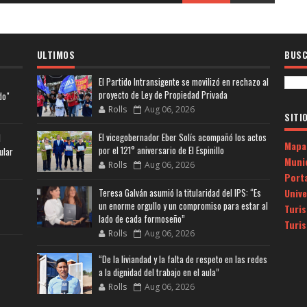
ULTIMOS
BUSC
El Partido Intransigente se movilizó en rechazo al
proyecto de Ley de Propiedad Privada
do"
Rolls
Aug 06, 2026
SITI
El vicegobernador Eber Solís acompañó los actos
l
Mapa
por el 121° aniversario de El Espinillo
ular
Muni
Rolls
Aug 06, 2026
Porta
Univ
Teresa Galván asumió la titularidad del IPS: “Es
un enorme orgullo y un compromiso para estar al
Turi
lado de cada formoseño”
Turi
Rolls
Aug 06, 2026
“De la liviandad y la falta de respeto en las redes
a la dignidad del trabajo en el aula”
Rolls
Aug 06, 2026