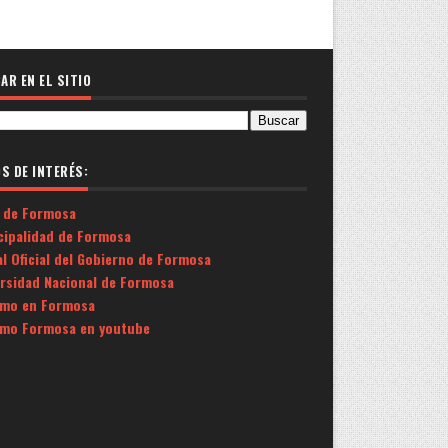
AR EN EL SITIO
OS DE INTERÉS:
 de Formosa
cipalidad de Formosa
l Oficial del Gobierno de Formosa
ersidad Nacional de Formosa
smo en Formosa
smo Formosa en youtube