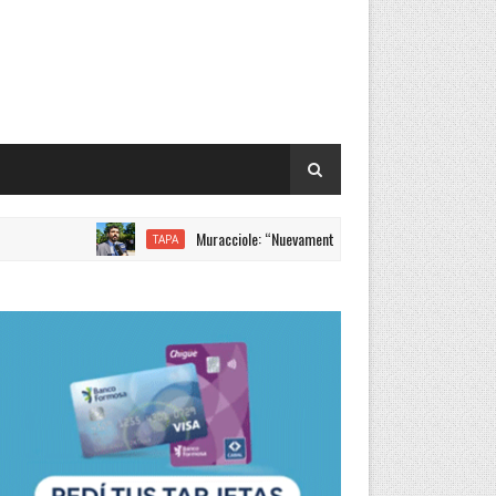
Muracciole: “Nuevamente Formosa liderando los incrementos s
TAPA