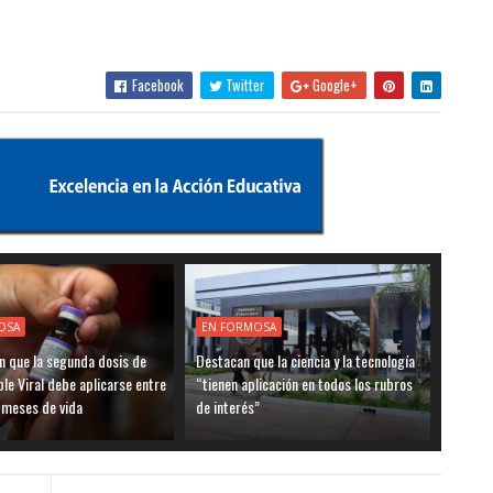
Facebook
Twitter
Google+
OSA
EN FORMOSA
n que la segunda dosis de
Destacan que la ciencia y la tecnología
ple Viral debe aplicarse entre
“tienen aplicación en todos los rubros
8 meses de vida
de interés”