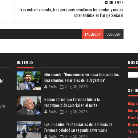
SIGUIENTE
Tras enfrentamiento, tres personas resultaron lesionadas y cuatro
aprehendidas en Paraje Señaral
FACEBOOK
BLOGGER
ULTIMOS
BUSC
Muracciole: “Nuevamente Formosa liderando los
incrementos salariales de la Argentina”
do"
Rolls
Aug 08, 2026
SITI
Román afirmó que Formosa lidera la
l
Mapa
recomposición salarial en el norte
ular
Muni
Rolls
Aug 08, 2026
Porta
Univ
Las Unidades Penitenciarias de la Policía de
Formosa celebró su segundo aniversario
Turi
Rolls
Aug 08, 2026