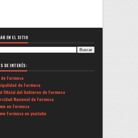
AR EN EL SITIO
OS DE INTERÉS:
 de Formosa
cipalidad de Formosa
l Oficial del Gobierno de Formosa
ersidad Nacional de Formosa
smo en Formosa
smo Formosa en youtube