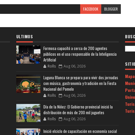
FACEBOOK
BLOGGER
ULTIMOS
BUSC
Formosa capacitó a cerca de 200 agentes
públicos en el uso responsable de la Inteligencia
Artificial
SITI
Rolls
Aug 06, 2026
Mapa
Laguna Blanca se prepara para vivir dos jornadas
Muni
con música, gastronomía y tradición en la Fiesta
Nacional del Pomelo
Porta
Rolls
Aug 06, 2026
Univ
Turi
Día de la Niñez: El Gobierno provincial inició la
Turi
distribución de más de 200 mil juguetes
Rolls
Aug 06, 2026
Inició elciclo de capacitación en economía social