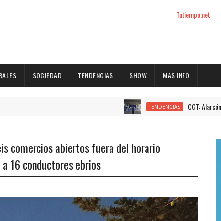
Tutiempo.net
RALES
SOCIEDAD
TENDENCIAS
SHOW
MAS INFO
CGT: Alarcón fue reelecto
TENDENCIAS
eis comercios abiertos fuera del horario
n a 16 conductores ebrios