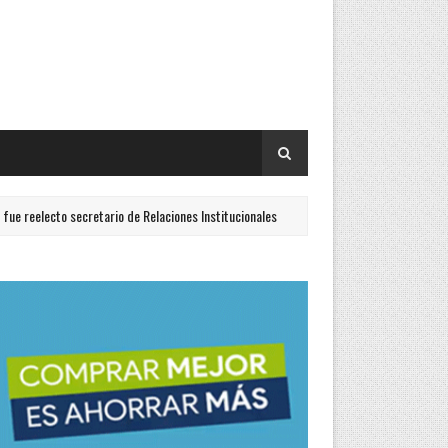
 secretario de Relaciones Institucionales
La Policía inv
DESTACADOS