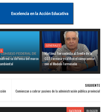
GENERALES
ES
Martínez fue reelecto al frente de la
eafirmó su defensa del marco
CGT Formosa y ratificó el compromiso
 ambiental
con el Modelo Formoseño
SIGUIENTE
cción
Comienzan a cobrar pasivos de la administración pública provincial
FACEBOOK
BLOGGER