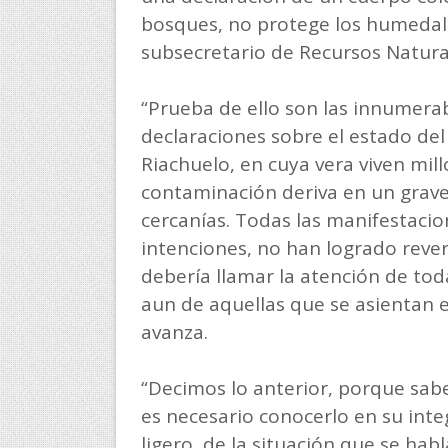
bosques, no protege los humedale
subsecretario de Recursos Natural
“Prueba de ello son las innumerab
declaraciones sobre el estado de
Riachuelo, en cuya vera viven mil
contaminación deriva en un grave
cercanías. Todas las manifestaci
intenciones, no han logrado rever
debería llamar la atención de tod
aun de aquellas que se asientan e
avanza.
“Decimos lo anterior, porque sa
es necesario conocerlo en su inte
ligero, de la situación que se habl