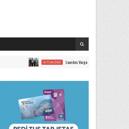
Lourdes Vargas juró como concejal por el Justicialis
ACTUALIDAD