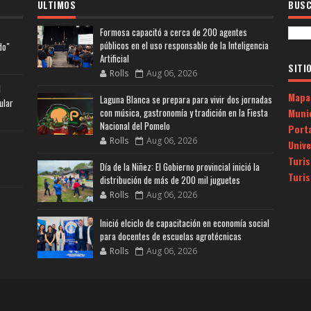
ULTIMOS
BUSC
Formosa capacitó a cerca de 200 agentes
públicos en el uso responsable de la Inteligencia
do"
Artificial
SITI
Rolls
Aug 06, 2026
l
Mapa
Laguna Blanca se prepara para vivir dos jornadas
ular
Muni
con música, gastronomía y tradición en la Fiesta
Nacional del Pomelo
Porta
Rolls
Aug 06, 2026
Univ
Turi
Día de la Niñez: El Gobierno provincial inició la
Turi
distribución de más de 200 mil juguetes
Rolls
Aug 06, 2026
Inició elciclo de capacitación en economía social
para docentes de escuelas agrotécnicas
Rolls
Aug 06, 2026