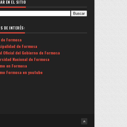
AR EN EL SITIO
OS DE INTERÉS:
 de Formosa
cipalidad de Formosa
l Oficial del Gobierno de Formosa
ersidad Nacional de Formosa
smo en Formosa
smo Formosa en youtube