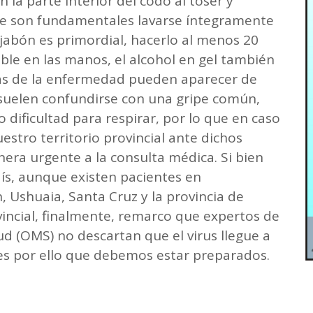
 la parte interior del codo al toser y
ne son fundamentales lavarse íntegramente
abón es primordial, hacerlo al menos 20
ible en las manos, el alcohol en gel también
as de la enfermedad pueden aparecer de
 suelen confundirse con una gripe común,
 o dificultad para respirar, por lo que en caso
estro territorio provincial ante dichos
era urgente a la consulta médica. Si bien
aís, aunque existen pacientes en
 Ushuaia, Santa Cruz y la provincia de
ncial, finalmente, remarco que expertos de
ud (OMS) no descartan que el virus llegue a
 es por ello que debemos estar preparados.