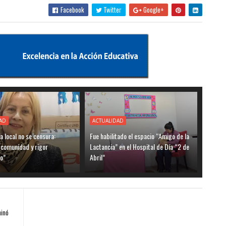
Facebook
Twitter
Google+
AD
ACTUALIDAD
ia local no se censura:
Fue habilitado el espacio “Amigo de la
 comunidad y rigor
Lactancia” en el Hospital de Día “2 de
o”
Abril”
minó