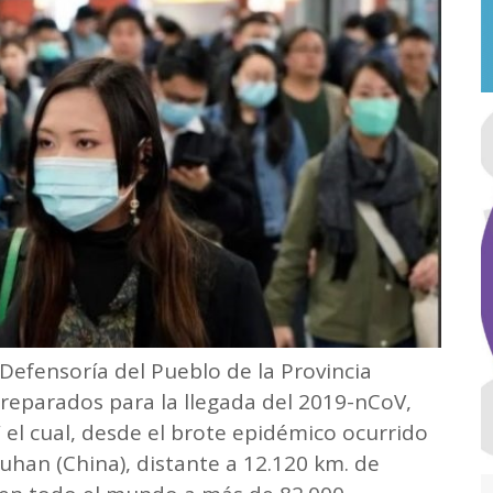
 Defensoría del Pueblo de la Provincia
preparados para la llegada del 2019-nCoV,
el cual, desde el brote epidémico ocurrido
han (China), distante a 12.120 km. de