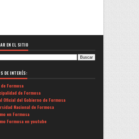
AR EN EL SITIO
OS DE INTERÉS:
 de Formosa
cipalidad de Formosa
l Oficial del Gobierno de Formosa
ersidad Nacional de Formosa
smo en Formosa
smo Formosa en youtube