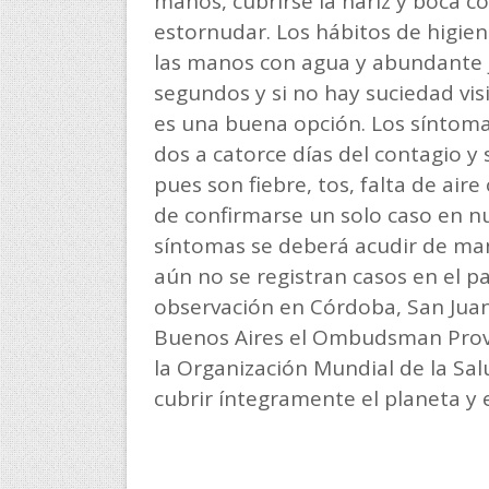
manos, cubrirse la nariz y boca con
estornudar. Los hábitos de higie
las manos con agua y abundante j
segundos y si no hay suciedad vis
es una buena opción. Los síntom
dos a catorce días del contagio y
pues son fiebre, tos, falta de aire
de confirmarse un solo caso en nu
síntomas se deberá acudir de man
aún no se registran casos en el p
observación en Córdoba, San Juan,
Buenos Aires el Ombudsman Provi
la Organización Mundial de la Sal
cubrir íntegramente el planeta y