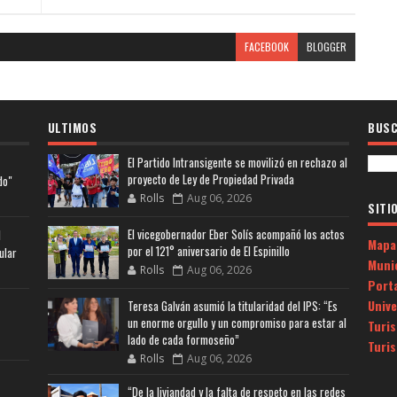
FACEBOOK
BLOGGER
ULTIMOS
BUSC
El Partido Intransigente se movilizó en rechazo al
proyecto de Ley de Propiedad Privada
do"
Rolls
Aug 06, 2026
SITI
El vicegobernador Eber Solís acompañó los actos
l
Mapa
por el 121° aniversario de El Espinillo
ular
Muni
Rolls
Aug 06, 2026
Porta
Univ
Teresa Galván asumió la titularidad del IPS: “Es
un enorme orgullo y un compromiso para estar al
Turi
lado de cada formoseño”
Turi
Rolls
Aug 06, 2026
“De la liviandad y la falta de respeto en las redes