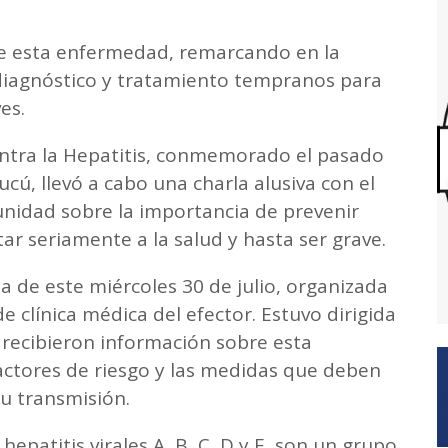
e esta enfermedad, remarcando en la
diagnóstico y tratamiento tempranos para
es.
ontra la Hepatitis, conmemorado el pasado
Pucú, llevó a cabo una charla alusiva con el
unidad sobre la importancia de prevenir
r seriamente a la salud y hasta ser grave.
 de este miércoles 30 de julio, organizada
de clínica médica del efector. Estuvo dirigida
s recibieron información sobre esta
 factores de riesgo y las medidas que deben
su transmisión.
hepatitis virales A, B, C, D y E, son un grupo