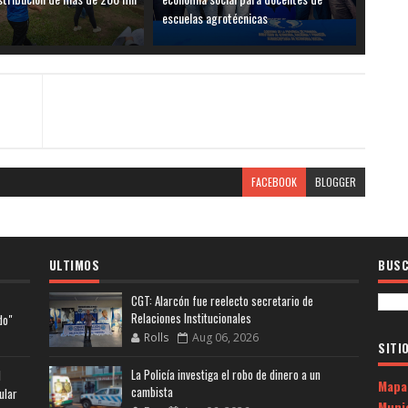
escuelas agrotécnicas
FACEBOOK
BLOGGER
ULTIMOS
BUSC
CGT: Alarcón fue reelecto secretario de
Relaciones Institucionales
do"
Rolls
Aug 06, 2026
SITI
La Policía investiga el robo de dinero a un
l
Mapa
cambista
ular
Muni