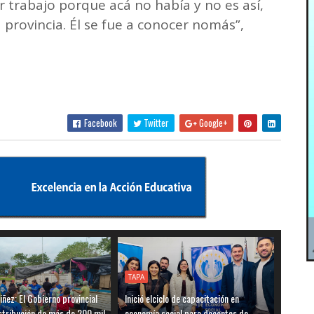
r trabajo porque acá no había y no es así,
 provincia. Él se fue a conocer nomás”,
Facebook
Twitter
Google+
TAPA
iñez: El Gobierno provincial
Inició elciclo de capacitación en
distribución de más de 200 mil
economía social para docentes de