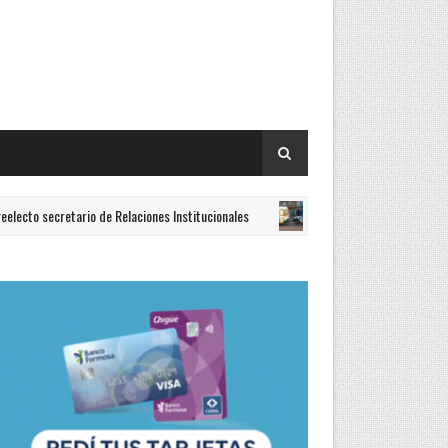
ecretario de Relaciones Institucionales
La Policía inves
DESTACADOS