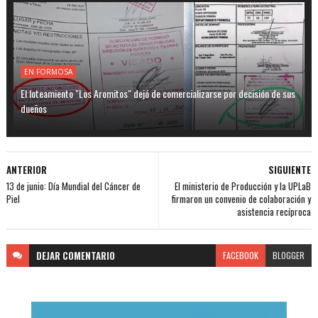
EN FORMOSA
El loteamiento "Los Aromitos" dejó de comercializarse por decisión de sus
dueños
ANTERIOR
SIGUIENTE
13 de junio: Día Mundial del Cáncer de
El ministerio de Producción y la UPLaB
Piel
firmaron un convenio de colaboración y
asistencia recíproca
DEJAR
COMENTARIO
FACEBOOK
BLOGGER